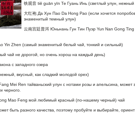
铁观音 tiě guān yīn
Те Гуань Инь
(светлый улун, нежный
大红袍
Да Хун Пао
Da Hong Pao (если хочется попробов
знаменитый темный улун)
云南宫廷普洱
Юньнань Гун Тин Пуэр
Yun Nan Gong Ting 
o Yin Zhen (самый знаменитый белый чай, тонкий и сильный)
ый чай не дорогой, но очень хорош на каждый день)
акона с западного озера
ежный, вкусный, как сладкий молодой орех)
ang Mei Ren тайваньский улун с нотами розы и апельсина, может 
ти черного.
ong Mao Feng мой любимый красный (по-нашему черный) чай
ожет быть разного качества, поэтому пробуйте и выбирайте, ориент