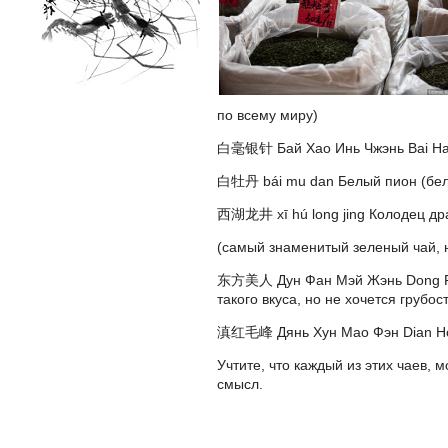
по всему миру)
白毫银针
Бай Хао Инь Чжэнь
Bai Ha
白牡丹 bái mu dan
Белый пион
(бел
西湖龙井 xī hú long jing
Колодец др
(самый знаменитый зеленый чай, н
东方美人
Дун Фан Мэй Жэнь
Dong F
такого вкуса, но не хочется грубос
滇红毛峰
Дянь Хун Мао Фэн
Dian H
Учтите, что
каждый из этих чаев, м
смысл.