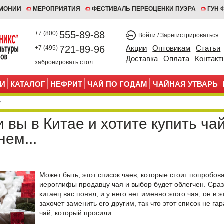
ЕМОНИИ
МЕРОПРИЯТИЯ
ФЕСТИВАЛЬ ПЕРЕОЦЕНКИ ПУЭРА
ГУН 
555-89-88
+7 (800)
Войти
/
Зарегистрироваться
721-89-96
Акции
Оптовикам
Статьи
+7 (495)
Доставка
Оплата
Контакт
забронировать стол
И
КАТАЛОГ
НЕФРИТ
ЧАЙ ПО ГОДАМ
ЧАЙНАЯ УТВАРЬ
 вы в Китае и хотите купить чай
нем...
Может быть, этот список чаев, которые стоит попробов
иероглифы продавцу чая и выбор будет облегчен. Сраз
китаец вас понял, и у него нет именно этого чая, он в 
захочет заменить его другим, так что этот список не гар
чай, который просили.