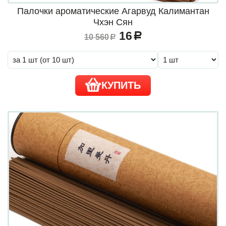
Палочки ароматические Агарвуд Калимантан
Чхэн Сян
16
a
10 560
a
КУПИТЬ