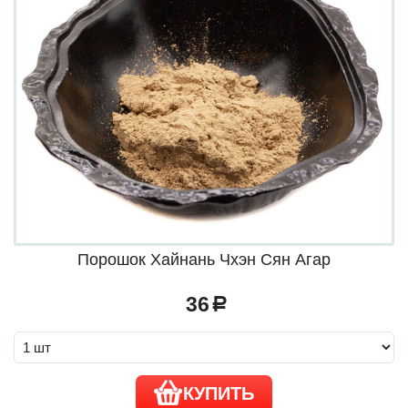
Порошок Хайнань Чхэн Сян Агар
36
a
КУПИТЬ