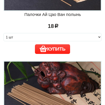
Палочки Ай Цао Ван полынь
18
a
КУПИТЬ