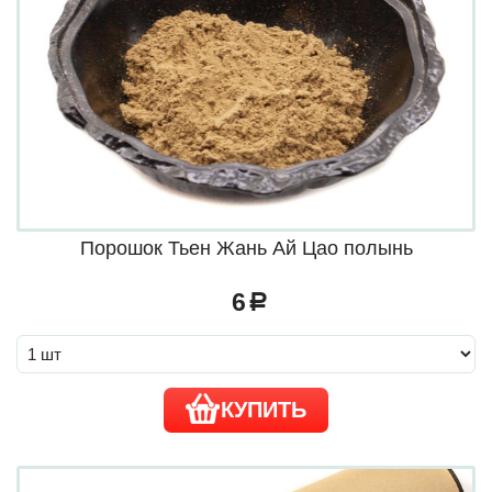
Порошок Тьен Жань Ай Цао полынь
6
a
КУПИТЬ