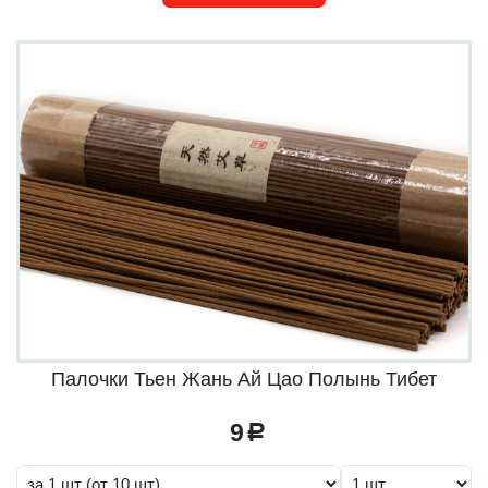
Палочки Тьен Жань Ай Цао Полынь Тибет
9
a