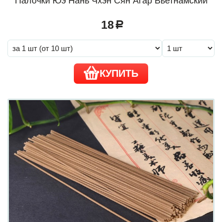
Палочки Юэ Нань Чхэн Сян Агар Вьетнамский
18
a
КУПИТЬ