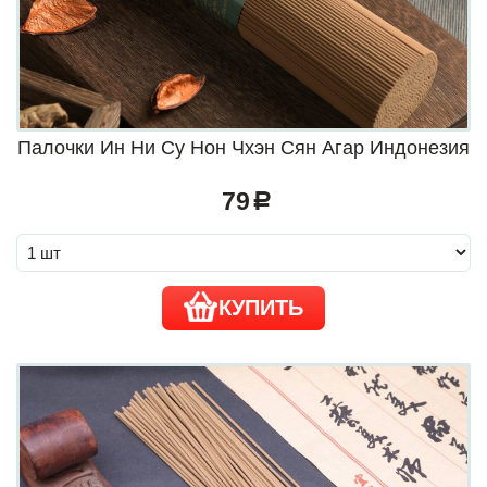
Палочки Ин Ни Су Нон Чхэн Сян Агар Индонезия
79
a
КУПИТЬ