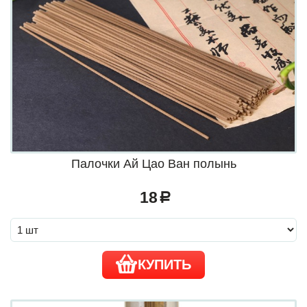
Палочки Ай Цао Ван полынь
18
a
КУПИТЬ