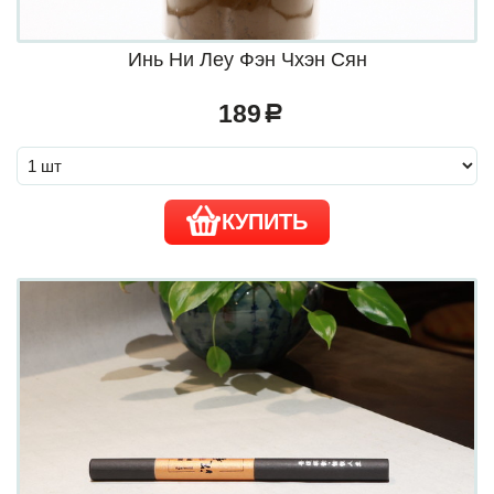
Инь Ни Леу Фэн Чхэн Сян
189
a
КУПИТЬ