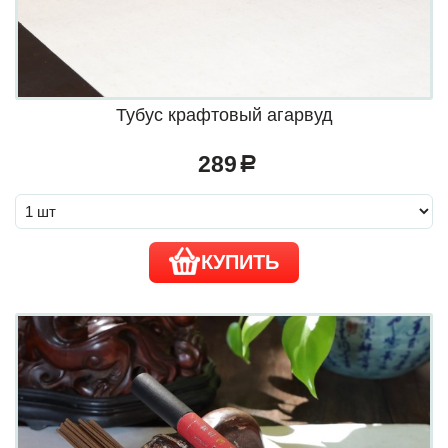
Тубус крафтовый агарвуд
289
a
КУПИТЬ