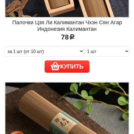
Палочки Цзя Ли Калимантан Чхэн Сян Агар
Индонезия Калимантан
78
a
КУПИТЬ