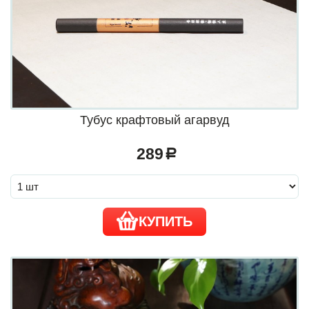
Тубус крафтовый агарвуд
289
a
КУПИТЬ