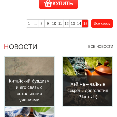
КУПИТЬ
Все сразу
1
...
8
9
10
11
12
13
14
15
НОВОСТИ
ВСЕ НОВОСТИ
Китайский буддизм
Хэй Ча – чайные
и его связь с
секреты долголетия
остальными
(Часть II)
учениями