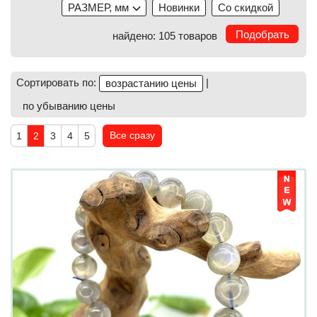
РАЗМЕР, мм
Новинки
Со скидкой
найдено: 105 товаров
Сортировать по:
|
возрастанию цены
по убыванию цены
Все сразу
1
2
3
4
5