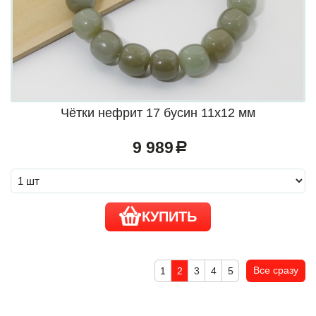
Чётки нефрит 17 бусин 11х12 мм
9 989
a
КУПИТЬ
Все сразу
1
2
3
4
5