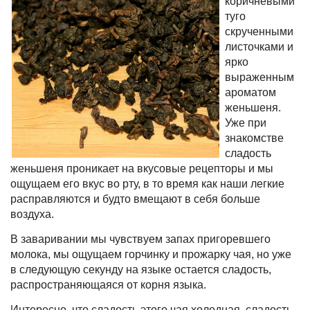
коричневыми
туго
скрученными
листочками и
ярко
выраженным
ароматом
женьшеня.
Уже при
знакомстве
сладость
женьшеня проникает на вкусовые рецепторы и мы
ощущаем его вкус во рту, в то время как наши легкие
расправляются и будто вмещают в себя больше
воздуха.
В заваривании мы чувствуем запах пригоревшего
молока, мы ощущаем горчинку и прожарку чая, но уже
в следующую секунду на языке остается сладость,
распространяющаяся от корня языка.
Интересно, что сладость этого чая холодная, сладость