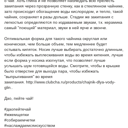
о чае. Хоть глина и не позволяет наблюдать всю прелесть
закипания через прозрачную стенку, как в стеклянном чайнике,
зато происходит обогащение воды кислородом, и тепло, такой
чайник, сохраняет в разы дольше. Стадии же закипания с
легкостью определяются по издаваемым звукам, т.к. керамика
самый "поющий" материал, звуки в ней ярче и звонче.
Оптимальная форма для такого чайника округлая или
коническая, чем больше объем, тем медленнее будет
остывать кипяток. Носик лучше выбирать достаточно длинным,
чтобы избежать выплескивания воды во время кипения, лучше
если форма у носика изогнутая, что позволяет лучше
услышать шум готовящейся воды. Смотрите, чтобы в крышке
было отверстие для выхода пара, чтобы избежать
"выпрыгивания" во время
закипания.
http://www.clubcha.ru/products/chajnik-dlya-vody-
glin..
Дао, пейте чай!
#даопейтечай
#жжемщепки
#собираемчетки
#наслаждаемсяискусством