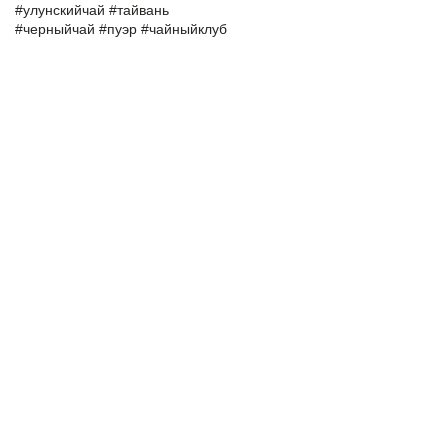
#улунскийчай
#тайвань
#черныйчай
#пуэр
#чайныйклуб