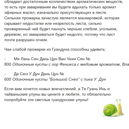
обладает достаточным колличеством ароматических веществ,
то есть при заваривании вы будете вдыхать только аромат
эфирных масел, изначально присутствующих в листе.
Сильная прожарка зачастую является маскировкой, которая
скрывает недостатки или незрелость листа, сильно
прожаренный чай будет пахнуть черным хлебом, угольком,
деревом, но завариваться будет недолго, потому что лист
почти разрушен огнем.
Чаи слабой прожарки из Гуандуна способны удивить:
-
Ми Лань Сян Дань Цун Ван Чхин Сян №
800
Одиночные
кусты
с
гор
Феникса
с
медовым
ароматом
,
Вл
-
Да Сюэ У Дун Дань Цун №
600
Одиночные
кусты
"
Большой
Снег
"
с
пика
У
Дун
Если вам хочется новых впечатлений, а Те Гуань Инь и
тайваньские улуны вы цените и любите, то обязательно
попробуйте эти светлые гуандунские улуны!