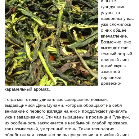
и пьете
гуандунские
улуны, то
наверняка у вас
уже сложилось
о них общее
впечатление.
Возможно, оно
выглядит так:
темный острый
длинный лист,
яркий вкус с
заметной
горчинкой,
древесно-
карамельный аромат...
Тогда мы готовы удивить вас совершенно новыми,
выдающимися Дань Цунами, которые обращают на себя
внимание с первого взгляда на них и продолжают удивлять
уже в заваривании. Эти чаи выращены в провинции Гуандун,
их особенность заключается в необычной слабой прожарке,
так называемый, умеренный огонь. Такая технология
обработки чая возможна лишь при условии, что чайный лист