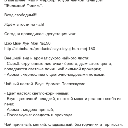
В магазине "Чай и Фарфор" Клуба Чайной Культуры
"Железный Феникс".
Вход свободный!!!
Ждём в гости на чай!
Сегодня проводилась дегустация чая:
Цзю Цюй Хун Мэй №150
http://clubcha.ru/products/tszyu-tsyuj-hun-mej-150
Внешний вид и аромат сухого чайного листа:
- Сырьё: скрученные листочки чёрного, дымчатого цвета,
попадаются светлые почки, чай сильной прожарки;
- Аромат: чернослива с цветочно-медовыми нотками.
Чайный настой. Вкус. Аромат. Послевкусие:
- Цвет настоя: светло-коричневый;
- Вкус: цветочный, сладкий, с ноткой мякоти ржаного хлеба из
печи;
- Аромат: медово-пряный;
- Послевкусие: сладость и прохлада.
Чай приятный, мягкий, сладковатый, без горчинки и терпкости.