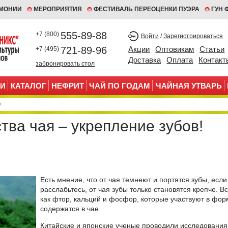
ЕМОНИИ
МЕРОПРИЯТИЯ
ФЕСТИВАЛЬ ПЕРЕОЦЕНКИ ПУЭРА
ГУН 
555-89-88
+7 (800)
Войти
/
Зарегистрироваться
721-89-96
Акции
Оптовикам
Статьи
+7 (495)
Доставка
Оплата
Контакт
забронировать стол
И
КАТАЛОГ
НЕФРИТ
ЧАЙ ПО ГОДАМ
ЧАЙНАЯ УТВАРЬ
ва чая – укрепление зубов!
Есть мнение, что от чая темнеют и портятся зубы, если
расслабьтесь, от чая зубы только становятся крепче. В
как фтор, кальций и фосфор, которые участвуют в форм
содержатся в чае.
Китайские и японские ученые проводили исследования 