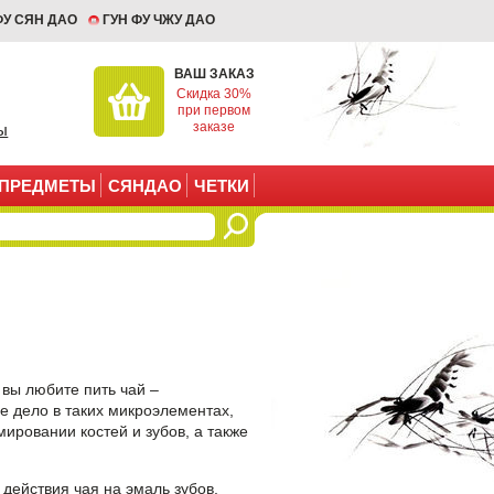
ФУ СЯН ДАО
ГУН ФУ ЧЖУ ДАО
ВАШ ЗАКАЗ
Скидка 30%
при первом
заказе
ы
ПРЕДМЕТЫ
СЯНДАО
ЧЕТКИ
 вы любите пить чай –
се дело в таких микроэлементах,
ировании костей и зубов, а также
действия чая на эмаль зубов,