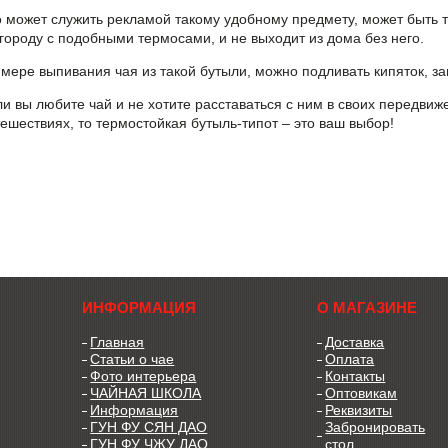
о может служить рекламой такому удобному предмету, может быть т
 городу с подобными термосами, и не выходит из дома без него.
 мере выпивания чая из такой бутыли, можно подливать кипяток, з
ли вы любите чай и не хотите расставаться с ним в своих передвиж
тешествиях, то
термостойкая бутыль-типот – это ваш выбор!
ИНФОРМАЦИЯ
О МАГАЗИНЕ
Главная
Доставка
Статьи о чае
Оплата
Фото интерьера
Контакты
ЧАЙНАЯ ШКОЛА
Оптовикам
Информация
Реквизиты
ГУН ФУ СЯН ДАО
Забронировать
ГУН ФУ ЧЖУ ДАО
стол