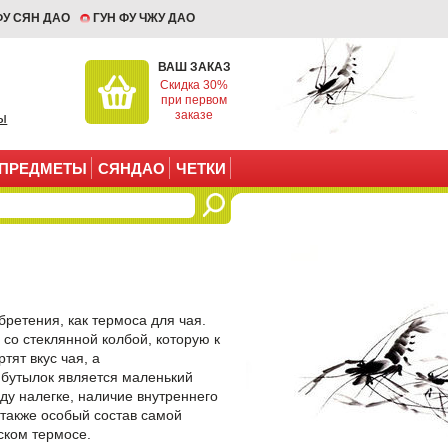
ФУ СЯН ДАО
ГУН ФУ ЧЖУ ДАО
ВАШ ЗАКАЗ
Скидка 30%
при первом
заказе
ы
ПРЕДМЕТЫ
СЯНДАО
ЧЕТКИ
бретения, как термоса для чая.
со стеклянной колбой, которую к
тят вкус чая, а
 бутылок является маленький
ду налегке, наличие внутреннего
а также особый состав самой
еском термосе.