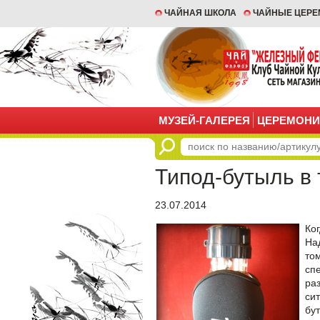
ЧАЙНАЯ ШКОЛА
ЧАЙНЫЕ ЦЕР
МУЗЕЙ-ГАЛЕРЕЯ
ЦЕРЕМОНИ
Типод-бутыль в
23.07.2014
Ког
На
том
сп
ра
сит
бут