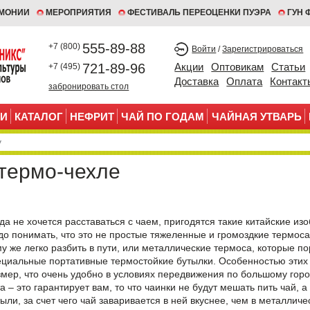
ЕМОНИИ
МЕРОПРИЯТИЯ
ФЕСТИВАЛЬ ПЕРЕОЦЕНКИ ПУЭРА
ГУН 
555-89-88
+7 (800)
Войти
/
Зарегистрироваться
721-89-96
Акции
Оптовикам
Статьи
+7 (495)
Доставка
Оплата
Контакт
забронировать стол
И
КАТАЛОГ
НЕФРИТ
ЧАЙ ПО ГОДАМ
ЧАЙНАЯ УТВАРЬ
 термо-чехле
да не хочется расставаться с чаем, пригодятся такие китайские изо
до понимать, что это не простые тяжеленные и громоздкие термоса 
у же легко разбить в пути, или металлические термоса, которые пор
ециальные
портативные термостойкие бутылки
. Особенностью этих
змер, что очень удобно в условиях передвижения по большому горо
а – это гарантирует вам, то что чаинки не будут мешать пить чай, 
ыли, за счет чего чай заваривается в ней вкуснее, чем в металлич