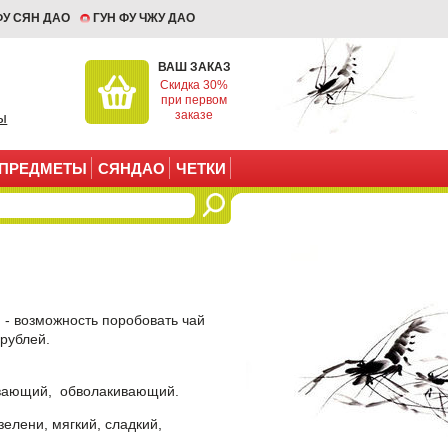
ФУ СЯН ДАО
ГУН ФУ ЧЖУ ДАО
ВАШ ЗАКАЗ
Скидка 30%
при первом
заказе
ы
ПРЕДМЕТЫ
СЯНДАО
ЧЕТКИ
 - возможность поробовать чай
 рублей.
живающий, обволакивающий.
елени, мягкий, сладкий,