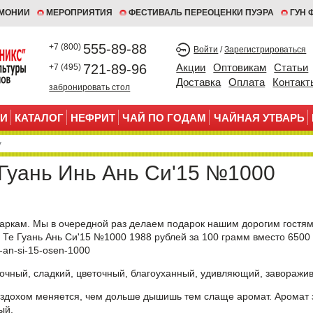
ЕМОНИИ
МЕРОПРИЯТИЯ
ФЕСТИВАЛЬ ПЕРЕОЦЕНКИ ПУЭРА
ГУН 
555-89-88
+7 (800)
Войти
/
Зарегистрироваться
721-89-96
Акции
Оптовикам
Статьи
+7 (495)
Доставка
Оплата
Контакт
забронировать стол
И
КАТАЛОГ
НЕФРИТ
ЧАЙ ПО ГОДАМ
ЧАЙНАЯ УТВАРЬ
 Гуань Инь Ань Си'15 №1000
даркам. Мы в очередной раз делаем подарок нашим дорогим гостям
. Те Гуань Ань Си'15 №1000 1988 рублей за 100 грамм вместо 6500
in-an-si-15-osen-1000
ивочный, сладкий, цветочный, благоуханный, удивляющий, завора
вздохом меняется, чем дольше дышишь тем слаще аромат. Аромат з
ый.