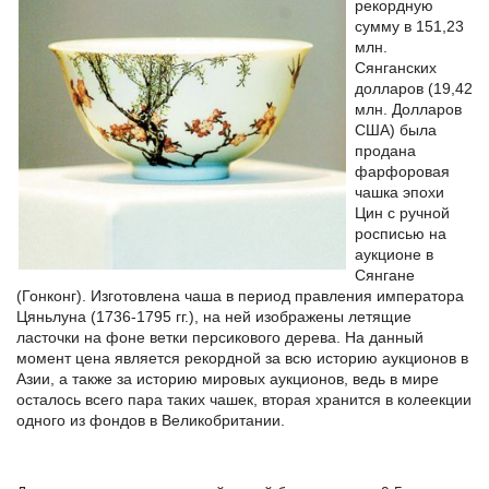
рекордную
сумму в 151,23
млн.
Сянганских
долларов (19,42
млн. Долларов
США) была
продана
фарфоровая
чашка эпохи
Цин с ручной
росписью на
аукционе в
Сянгане
(Гонконг). Изготовлена чаша в период правления императора
Цяньлуна (1736-1795 гг.), на ней изображены летящие
ласточки на фоне ветки персикового дерева. На данный
момент цена является рекордной за всю историю аукционов в
Азии, а также за историю мировых аукционов, ведь в мире
осталось всего пара таких чашек, вторая хранится в колеекции
одного из фондов в Великобритании.