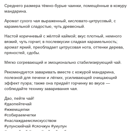
Среднего размера тёмно-бурые чаинки, помещённые в кожуру
мандарина.
Аромат сухого чая выраженный, кисловато-цитрусовый, с
карамельной сладостью, чуть древесный.
Настой коричневый с жёлтой каймой; вкус плотный, немного
вязкий, чуть горчит, в послевкусии сладкая карамельность;
аромат яркий, преобладает цитрусовая нота, оттенки дерева,
пряностей, сдобы.
Мягко согревающий и эмоционально стабилизирующий чай.
Рекомендуется заваривать вместе с кожурой мандарина,
полезной для печени и лёгких, усиливающей очищающий
эффект пуэра; также она придаёт горчинку во вкусе —
соблюдайте технику заваривания чая.
Дао, пейте чай!
#даопейтечай
#жжемщепки
#собираемчетки
#наслаждаемсяискусством
#улунскийчай #сяочжун #уиулун