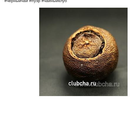
#черныйчай #пуэр #чайныйклуб