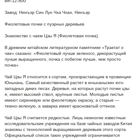
bin-12-800
Завод: Нинъэр Син Лун Чха Чхан, Нинъэр
Фиолетовые почки с пуэрных деревьев
Знакомство с чаем Цзы Я (Фиолетовая почка).
В древнем китайском литературном памятнике «Трактат о
чае» сказано: «Фиолетовый лучше зеленого, дикорастущий
лучше выращенного, почка с побегом лучше, чем просто
почка».
Чай Цзы Я относится к сортам, произрастающим в провинции
Юньнань. Самый качественный растет в юньнаньских юго-
западных диких лесах. Деревья, на которых растут почки цзы
я, имеют высокий ствол, крупные листья. Молодые листья
имеют сиреневую или фиолетовую окраску, а старые —
темно-зеленую, а заварка имеет красноватый оттенок.
Чай Цзы Я считается редкостью. Лишь немногие известные
исследовательские учреждения на базе чайных заводов Китая
знакомы с технологией выращивания деревьев этого сорта.
Официальный список таких учреждений ограничивается