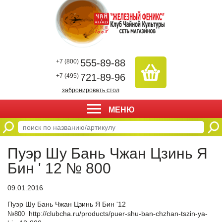
555-89-88
+7 (800)
721-89-96
+7 (495)
забронировать стол
МЕНЮ
Пуэр Шу Бань Чжан Цзинь Я
Бин ' 12 № 800
09.01.2016
Пуэр Шу Бань Чжан Цзинь Я Бин '12
http://clubcha.ru/products/puer-shu-ban-chzhan-tszin-ya-
№800