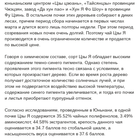
юньнаньским центром «Цзы цзюань», «Тайсянцзы» провинции
Чжэцзян, завод «Да хун пао» и «Хун Я Фо Шоу» в провинции
Фу Цзянь. В остальном почки этих деревьев собирают в диких
лесах, причем период сбора начинается в первых числах
марта и длится всего лишь полторы недели. При этом период
созревания новых почек очень долгий. Поэтому чай Цзы Я
производится в очень ограниченном количестве и продается
по высокой цене.
Говоря о химическом составе, сорт Цзы Я обладает высоким
содержанием темно-синего пигмента. Однако степень
проявления этого пигмента тесно связана с условиями, в
которых произрастает дерево. Если во время роста дерево
получает достаточное количество солнечных лучей, и при
этом не подвергается воздействию высокой температуры,
содержание синего пигмента увеличивается, и тогда его почки
и листья приобретают пурпурный оттенок.
Согласно исследованиям, проведенным в Юньнани, в одной
почке Цзы Я содержится 35.52% чайных полифенолов, 3.49%
аминокислот, 44.58% экстрагентов, крепость данного чая
оценивается в 34.7 баллов по стобальной шкале, а
насыщенность вкуса оценивается в 37.6 баллов.