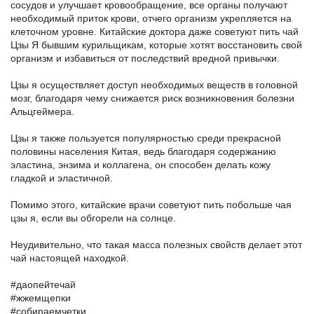
сосудов и улучшает кровообращение, все органы получают
необходимый приток крови, отчего организм укрепляется на
клеточном уровне. Китайские доктора даже советуют пить чай
Цзы Я бывшим курильщикам, которые хотят восстановить свой
организм и избавиться от последствий вредной привычки.
Цзы я осуществляет доступ необходимых веществ в головной
мозг, благодаря чему снижается риск возникновения болезни
Альцгеймера.
Цзы я также пользуется популярностью среди прекрасной
половины населения Китая, ведь благодаря содержанию
эластина, энзима и коллагена, он способен делать кожу
гладкой и эластичной.
Помимо этого, китайские врачи советуют пить побольше чая
цзы я, если вы обгорели на солнце.
Неудивительно, что такая масса полезных свойств делает этот
чай настоящей находкой.
‪#‎даопейтечай‬
‪#‎жжемщепки‬
‪#‎собираемчетки‬