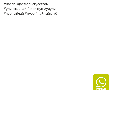
‪#‎наслаждаемсяискусством‬
‪#‎улунскийчай‬ ‪#‎сяочжун‬ ‪#‎уиулун‬
‪#‎черныйчай‬ ‪#‎пуэр‬ ‪#‎чайныйклуб‬