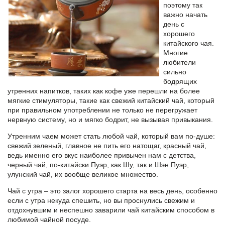
поэтому так
важно начать
день с
хорошего
китайского чая.
Многие
любители
сильно
бодрящих
утренних напитков, таких как кофе уже перешли на более
мягкие стимуляторы, такие как
свежий китайский чай
, который
при правильном употреблении не только не перегружает
нервную систему, но и мягко бодрит, не вызывая привыкания.
Утренним чаем может стать любой чай
, который вам по-душе:
свежий зеленый, главное не пить его натощаг, красный чай,
ведь именно его вкус наиболее привычен нам с детства,
черный чай, по-китайски Пуэр, как Шу, так и Шэн Пуэр,
улунский чай, их вообще великое множество.
Чай с утра – это залог хорошего старта на весь день, особенно
если с утра некуда спешить, но вы проснулись свежим и
отдохнувшим и неспешно заварили чай китайским способом в
любимой чайной посуде.