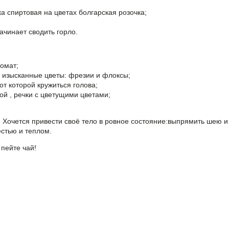
ка спиртовая на цветах болгарская розочка;
ачинает сводить горло.
омат;
, изысканные цветы: фрезии и флоксы;
т которой кружиться голова;
ой , речки с цветущими цветами;
 Хочется привести своё тело в ровное состояние:выпрямить шею и
естью и теплом.
 пейте чай!