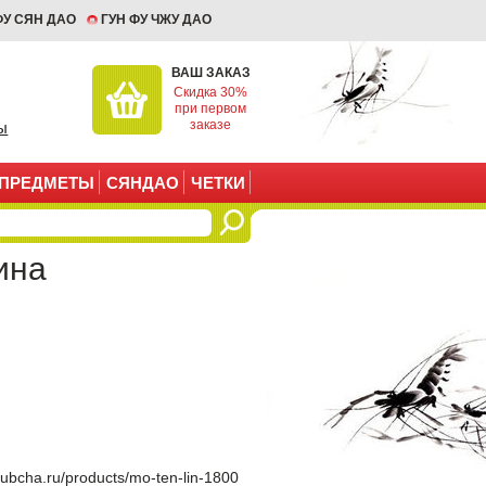
ФУ СЯН ДАО
ГУН ФУ ЧЖУ ДАО
ВАШ ЗАКАЗ
Скидка 30%
при первом
заказе
ы
ПРЕДМЕТЫ
СЯНДАО
ЧЕТКИ
ина
clubcha.ru/products/mo-ten-lin-1800