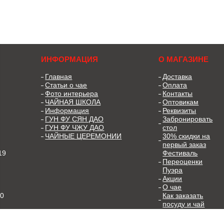
ИНФОРМАЦИЯ
О МАГАЗИНЕ
Главная
Доставка
Статьи о чае
Оплата
Фото интерьера
Контакты
ЧАЙНАЯ ШКОЛА
Оптовикам
Информация
Реквизиты
ГУН ФУ СЯН ДАО
Забронировать
ГУН ФУ ЧЖУ ДАО
стол
ЧАЙНЫЕ ЦЕРЕМОНИИ
30% скидки на
первый заказ
19
Фестиваль
Переоценки
Пуэра
Акции
О чае
00
Как заказать
посуду и чай
Как заварить чай