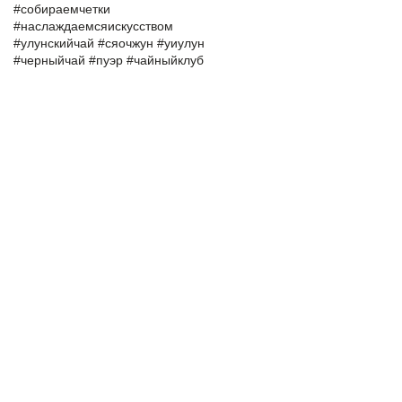
#собираемчетки
#наслаждаемсяискусством
#улунскийчай
#сяочжун
#уиулун
#черныйчай
#пуэр
#чайныйклуб