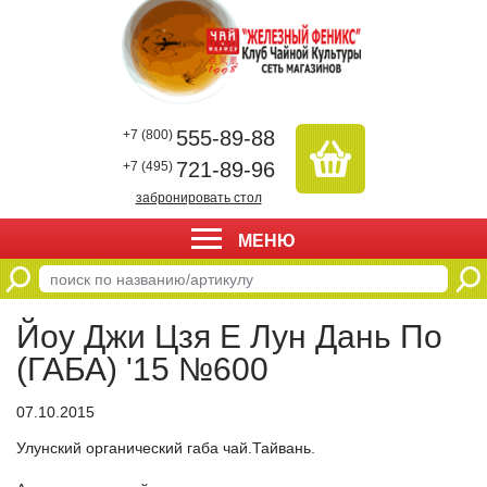
555-89-88
+7 (800)
721-89-96
+7 (495)
забронировать стол
МЕНЮ
Йоу Джи Цзя Е Лун Дань По
(ГАБА) '15 №600
07.10.2015
Улунский органический габа чай.Тайвань.