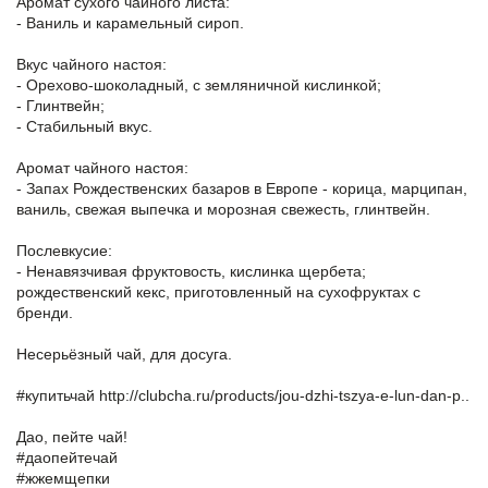
Аромат сухого чайного листа:
- Ваниль и карамельный сироп.
Вкус чайного настоя:
- Орехово-шоколадный, с земляничной кислинкой;
- Глинтвейн;
- Стабильный вкус.
Аромат чайного настоя:
- Запах Рождественских базаров в Европе - корица, марципан,
ваниль, свежая выпечка и морозная свежесть, глинтвейн.
Послевкусие:
- Ненавязчивая фруктовость, кислинка щербета;
рождественский кекс, приготовленный на сухофруктах с
бренди.
Несерьёзный чай, для досуга.
#купитьчай
http://clubcha.ru/products/jou-dzhi-tszya-e-lun-dan-p..
Дао, пейте чай!
#даопейтечай
#жжемщепки