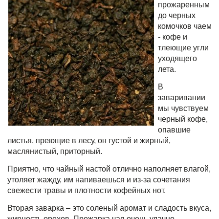
прожаренным
до черных
комочков чаем
- кофе и
тлеющие угли
уходящего
лета.
В
заваривании
мы чувствуем
черный кофе,
опавшие
листья, преющие в лесу, он густой и жирный,
маслянистый, приторный.
Приятно, что чайный настой отлично наполняет влагой,
утоляет жажду, им напиваешься и из-за сочетания
свежести травы и плотности кофейных нот.
Вторая заварка – это соленый аромат и сладость вкуса,
жирность орехов. Прожарка чая очень удачно