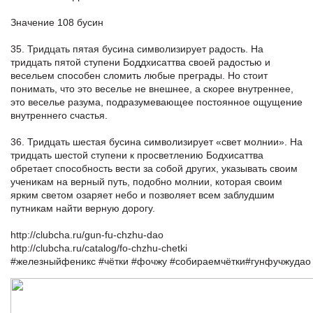
Значение 108 бусин
35. Тридцать пятая бусина символизирует радость. На
тридцать пятой ступени Боддхисаттва своей радостью и
весельем способен сломить любые преграды. Но стоит
понимать, что это веселье не внешнее, а скорее внутреннее,
это веселье разума, подразумевающее постоянное ощущение
внутреннего счастья.
36. Тридцать шестая бусина символизирует «свет молнии». На
тридцать шестой ступени к просветлению Бодхисаттва
обретает способность вести за собой других, указывать своим
ученикам на верный путь, подобно молнии, которая своим
ярким светом озаряет небо и позволяет всем заблудшим
путникам найти верную дорогу.
http://clubcha.ru/gun-fu-chzhu-dao
http://clubcha.ru/catalog/fo-chzhu-chetki
#железныйфеникс
#чётки
#фочжу
#собираемчётки
#гунфучжудао