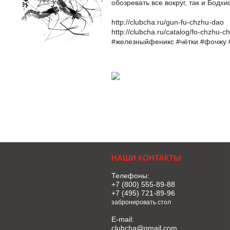
обозревать все вокруг, так и Бодх
http://clubcha.ru/gun-fu-chzhu-dao
http://clubcha.ru/catalog/fo-chzhu-ch
#железныйфеникс
#чётки
#фочжу
НАШИ КОНТАКТЫ
Телефоны:
+7 (800) 555-89-88
+7 (495) 721-89-96
забронировать стол
E-mail:
clubcha@gmail.com