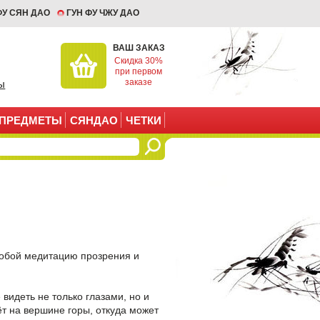
ФУ СЯН ДАО
ГУН ФУ ЧЖУ ДАО
ВАШ ЗАКАЗ
Скидка 30%
при первом
заказе
ы
ПРЕДМЕТЫ
СЯНДАО
ЧЕТКИ
собой медитацию прозрения и
видеть не только глазами, но и
ёт на вершине горы, откуда может