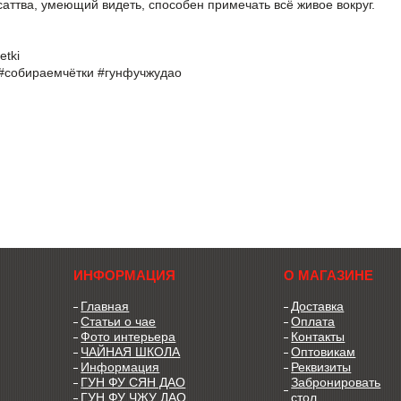
исаттва, умеющий видеть, способен примечать всё живое вокруг.
etki
#собираемчётки
#гунфучжудао
ИНФОРМАЦИЯ
О МАГАЗИНЕ
Главная
Доставка
Статьи о чае
Оплата
Фото интерьера
Контакты
ЧАЙНАЯ ШКОЛА
Оптовикам
Информация
Реквизиты
ГУН ФУ СЯН ДАО
Забронировать
ГУН ФУ ЧЖУ ДАО
стол