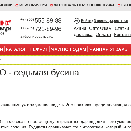
ЕМОНИИ
МЕРОПРИЯТИЯ
ФЕСТИВАЛЬ ПЕРЕОЦЕНКИ ПУЭРА
ГУН 
555-89-88
+7 (800)
Войти
/
Зарегистрироваться
721-89-96
Акции
Оптовикам
Статьи
+7 (495)
Доставка
Оплата
Контакт
забронировать стол
И
КАТАЛОГ
НЕФРИТ
ЧАЙ ПО ГОДАМ
ЧАЙНАЯ УТВАРЬ
 - седьмая бусина
 «випашьяну» или умение видеть. Это практика, представляющая 
 в человеке по-настоящему открывается дар видения – это умение 
ытые явления. Буддисты сравнивают это с человеком, который жив