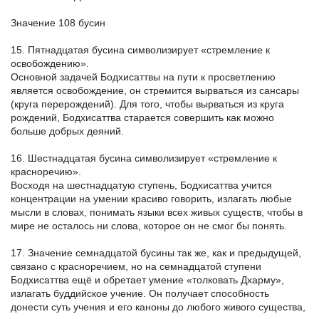
Значение 108 бусин
15. Пятнадцатая бусина символизирует «стремление к
освобождению».
Основной задачей Бодхисаттвы на пути к просветлению
является освобождение, он стремится вырваться из сансары
(круга перерождений). Для того, чтобы вырваться из круга
рождений, Бодхисаттва старается совершить как можно
больше добрых деяний.
16. Шестнадцатая бусина символизирует «стремление к
красноречию».
Восходя на шестнадцатую ступень, Бодхисаттва учится
концентрации на умении красиво говорить, излагать любые
мысли в словах, понимать языки всех живых существ, чтобы в
мире не осталось ни слова, которое он не смог бы понять.
17. Значение семнадцатой бусины так же, как и предыдущей,
связано с красноречием, но на семнадцатой ступени
Бодхисаттва ещё и обретает умение «толковать Дхарму»,
излагать буддийское учение. Он получает способность
донести суть учения и его каноны до любого живого существа,