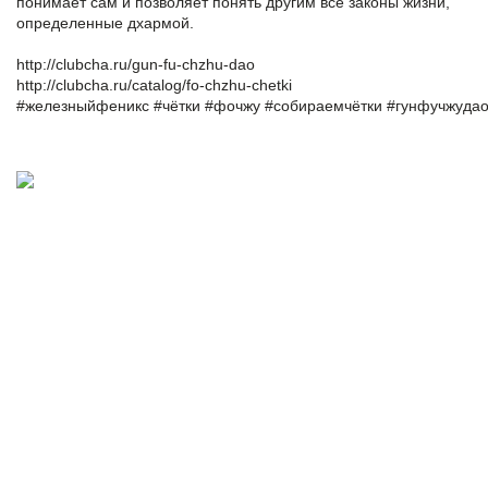
понимает сам и позволяет понять другим все законы жизни,
определенные дхармой.
http://clubcha.ru/gun-fu-chzhu-dao
http://clubcha.ru/catalog/fo-chzhu-chetki
#железныйфеникс
#чётки
#фочжу
#собираемчётки
#гунфучжуда