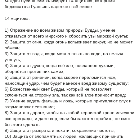
Каждая бусина символизирует 14 «щитов», которыми
бодхисаттва Гуаньинь наделяет всё живое
14 «щитов»:
1) Отражение во всём живом природы Будды, умение
отказаться от всего мирского и сбросить узы мирской суеты;
2) Защита от огня, когда огонь вспыхивает вокруг, но не может
обжечь;
3) Защита от воды, когда можно плыть по воде, но нельзя
утонуть;
4) Защита от духов, когда всё зло, посланное духами,
обернётся против них самих;
5) Защита от ранений, когда скорее переломится нож,
наносящий удар, чем будет нанесён вред живому существу;
6) Божественный свет Будды, который не позволяет
склониться на сторону зла, так как всё злое приносит вред;
7) Умение видеть фальшь и ложь, которые притупляют слух и
затуманивают сознание;
8) Защита в дороге, чтобы на любой тернистой тропе исчезали
все преграды, и даже вор, если бы захотел ограбить, не смог
бы этого сделать;
9) Защита от разврата и похоти, сохранение чистоты;
10) Защита от злопамятных людей, желающих причинить