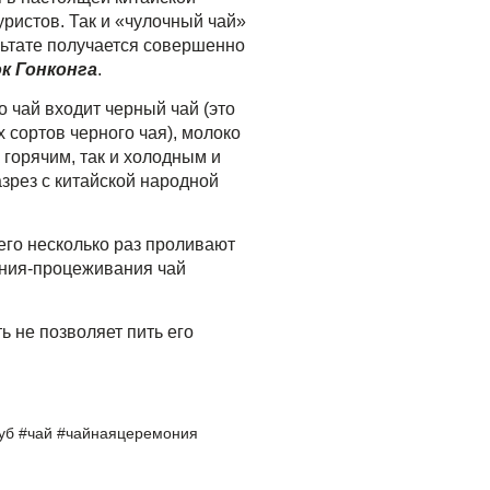
уристов. Так и «чулочный чай»
ультате получается совершенно
к Гонконга
.
о чай входит
черный чай (это
 сортов черного чая)
, молоко
 горячим, так и холодным и
азрез с китайской народной
его несколько раз проливают
ания-процеживания чай
ь не позволяет пить его
уб
#
чай
#
чайнаяцеремония