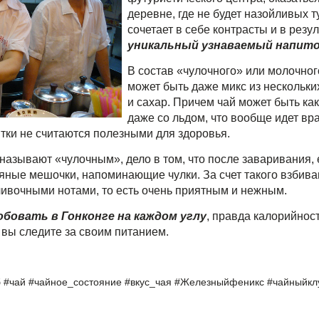
деревне, где не будет назойливых т
сочетает в себе контрасты и в рез
уникальный узнаваемый напито
В состав «чулочного» или молочног
может быть даже микс из нескольких
и сахар. Причем чай может быть как
даже со льдом, что вообще идет вр
тки не считаются полезными для здоровья.
называют «чулочным», дело в том, что после заваривания, 
няные мешочки, напоминающие чулки. За счет такого взбив
ивочными нотами, то есть очень приятным и нежным.
бовать в Гонконге на каждом углу
, правда калорийност
 вы следите за своим питанием.
б
#
чай
#
чайное
_
состояние
#
вкус
_
чая
#
Железныйфеникс
#
чайныйкл