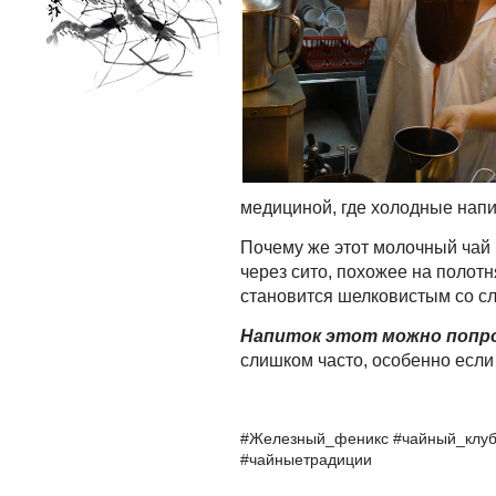
медициной, где холодные напи
Почему же этот молочный чай 
через сито, похожее на полот
становится шелковистым со сл
Напиток этот можно попро
слишком часто, особенно если
#
Железный
_
феникс
#
чайный
_
клу
#
чайныетрадиции