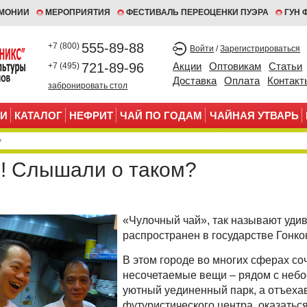
ЕМОНИИ
МЕРОПРИЯТИЯ
ФЕСТИВАЛЬ ПЕРЕОЦЕНКИ ПУЭРА
ГУН 
555-89-88
+7 (800)
Войти
/
Зарегистрироваться
721-89-96
Акции
Оптовикам
Статьи
+7 (495)
Доставка
Оплата
Контакт
забронировать стол
И
КАТАЛОГ
НЕФРИТ
ЧАЙ ПО ГОДАМ
ЧАЙНАЯ УТВАРЬ
! Слышали о таком?
«Чулочный чай», так называют уди
распространен в государстве Гонко
В этом городе во многих сферах со
несочетаемые вещи – рядом с неб
уютный уединенный парк, а отъеха
футуристического центра, оказатьс