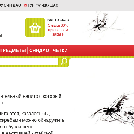
ФУ СЯН ДАО
ГУН ФУ ЧЖУ ДАО
ВАШ ЗАКАЗ
Скидка 30%
при первом
заказе
ы
ПРЕДМЕТЫ
СЯНДАО
ЧЕТКИ
вительный напиток, который
нг!
читаются, казалось бы,
оскребами можно обнаружить
в от бурлящего
я в настоящей китайской