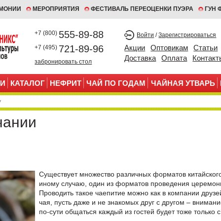
ЕМОНИИ
МЕРОПРИЯТИЯ
ФЕСТИВАЛЬ ПЕРЕОЦЕНКИ ПУЭРА
ГУН 
555-89-88
+7 (800)
Войти
/
Зарегистрироваться
721-89-96
Акции
Оптовикам
Статьи
+7 (495)
Доставка
Оплата
Контакт
забронировать стол
И
КАТАЛОГ
НЕФРИТ
ЧАЙ ПО ГОДАМ
ЧАЙНАЯ УТВАРЬ
чании
Существует множество различных
форматов китайског
иному случаю, один из форматов проведения церемони
Проводить такое чаепитие можно как в компании друзе
чая, пусть даже и не знакомых друг с другом – внимани
по-сути общаться каждый из гостей будет тоже только с