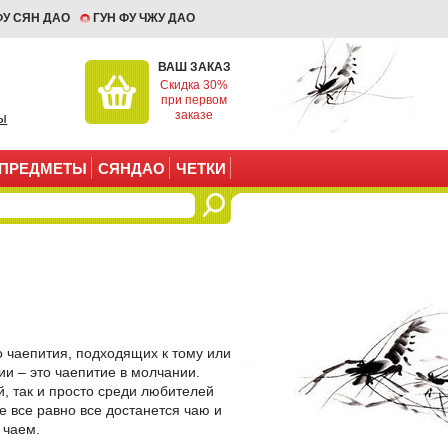
ФУ СЯН ДАО
ГУН ФУ ЧЖУ ДАО
ВАШ ЗАКАЗ
Скидка 30%
при первом
заказе
ы
ПРЕДМЕТЫ
СЯНДАО
ЧЕТКИ
о чаепития
, подходящих к тому или
и – это чаепитие в молчании.
й, так и просто среди любителей
е все равно все достанется чаю и
 чаем.