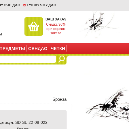
ФУ СЯН ДАО
ГУН ФУ ЧЖУ ДАО
ВАШ ЗАКАЗ
Скидка 30%
при первом
заказе
ы
ПРЕДМЕТЫ
СЯНДАО
ЧЕТКИ
Бронза
Артикул:
SD-SL-22-08-022
Кол-во: