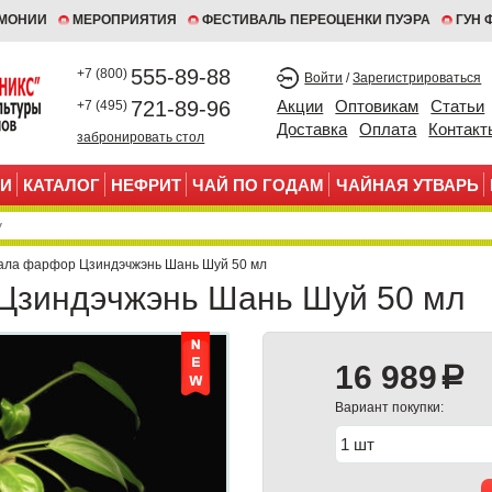
ЕМОНИИ
МЕРОПРИЯТИЯ
ФЕСТИВАЛЬ ПЕРЕОЦЕНКИ ПУЭРА
ГУН 
555-89-88
+7 (800)
Войти
/
Зарегистрироваться
721-89-96
Акции
Оптовикам
Статьи
+7 (495)
Доставка
Оплата
Контакт
забронировать стол
И
КАТАЛОГ
НЕФРИТ
ЧАЙ ПО ГОДАМ
ЧАЙНАЯ УТВАРЬ
ала фарфор Цзиндэчжэнь Шань Шуй 50 мл
Цзиндэчжэнь Шань Шуй 50 мл
16 989
a
Вариант покупки: