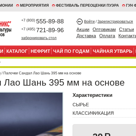
ЕМОНИИ
МЕРОПРИЯТИЯ
ФЕСТИВАЛЬ ПЕРЕОЦЕНКИ ПУЭРА
ГУН 
555-89-88
+7 (800)
Войти
/
Зарегистрироваться
721-89-96
Акции
Оптовикам
Статьи
+7 (495)
Доставка
Оплата
Контакт
забронировать стол
И
КАТАЛОГ
НЕФРИТ
ЧАЙ ПО ГОДАМ
ЧАЙНАЯ УТВАРЬ
)
/ Палочки Сандал Лао Шань 395 мм на основе
 Лао Шань 395 мм на основе
Характеристики
СЫРЬЕ
КЛАССИФИКАЦИЯ