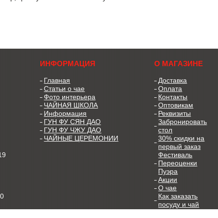
ИНФОРМАЦИЯ
О МАГАЗИНЕ
Главная
Доставка
Статьи о чае
Оплата
Фото интерьера
Контакты
ЧАЙНАЯ ШКОЛА
Оптовикам
Информация
Реквизиты
ГУН ФУ СЯН ДАО
Забронировать
ГУН ФУ ЧЖУ ДАО
стол
ЧАЙНЫЕ ЦЕРЕМОНИИ
30% скидки на
первый заказ
19
Фестиваль
Переоценки
Пуэра
Акции
О чае
00
Как заказать
посуду и чай
Как заварить чай