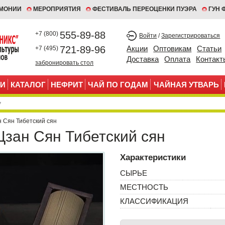
ЕМОНИИ
МЕРОПРИЯТИЯ
ФЕСТИВАЛЬ ПЕРЕОЦЕНКИ ПУЭРА
ГУН 
555-89-88
+7 (800)
Войти
/
Зарегистрироваться
721-89-96
Акции
Оптовикам
Статьи
+7 (495)
Доставка
Оплата
Контакт
забронировать стол
И
КАТАЛОГ
НЕФРИТ
ЧАЙ ПО ГОДАМ
ЧАЙНАЯ УТВАРЬ
н Сян Тибетский сян
Цзан Сян Тибетский сян
Характеристики
СЫРЬЕ
МЕСТНОСТЬ
КЛАССИФИКАЦИЯ