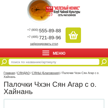
555-89-88
+7 (800)
721-89-96
+7 (495)
забронировать стол
МЕНЮ
Главная
/
СЯНДАО
/
СЯНЫ (Благовония)
/ Палочки Чхэн Сян Агар с о.
Хайнань
Палочки Чхэн Сян Агар с о.
Хайнань