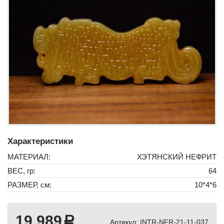
Характеристики
МАТЕРИАЛ:
ХЭТЯНСКИЙ НЕФРИТ
ВЕС, гр:
64
РАЗМЕР, см:
10*4*6
19 989
a
Артикул:
INTR-NFR-21-11-037