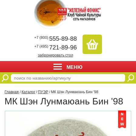
555-89-88
+7 (800)
721-89-96
+7 (495)
забронировать стол
МЕНЮ
Главная
/
Каталог
/
ПУЭР
/ МК Шэн Лунмаюань Бин '98
МК Шэн Лунмаюань Бин '98