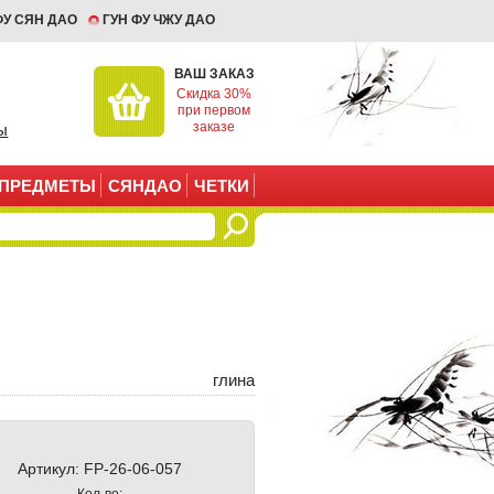
ФУ СЯН ДАО
ГУН ФУ ЧЖУ ДАО
ВАШ ЗАКАЗ
Скидка 30%
при первом
заказе
ы
ПРЕДМЕТЫ
СЯНДАО
ЧЕТКИ
глина
Артикул:
FP-26-06-057
Кол-во: