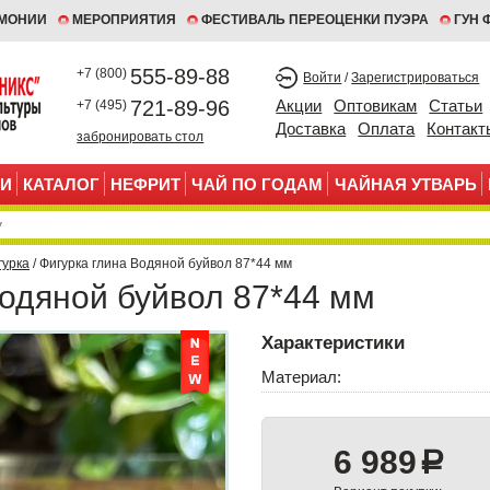
ЕМОНИИ
МЕРОПРИЯТИЯ
ФЕСТИВАЛЬ ПЕРЕОЦЕНКИ ПУЭРА
ГУН 
555-89-88
+7 (800)
Войти
/
Зарегистрироваться
721-89-96
Акции
Оптовикам
Статьи
+7 (495)
Доставка
Оплата
Контакт
забронировать стол
И
КАТАЛОГ
НЕФРИТ
ЧАЙ ПО ГОДАМ
ЧАЙНАЯ УТВАРЬ
гурка
/ Фигурка глина Водяной буйвол 87*44 мм
Водяной буйвол 87*44 мм
Характеристики
Материал:
6 989
a