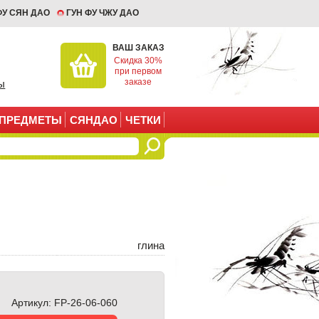
ФУ СЯН ДАО
ГУН ФУ ЧЖУ ДАО
ВАШ ЗАКАЗ
Скидка 30%
при первом
заказе
ы
ПРЕДМЕТЫ
СЯНДАО
ЧЕТКИ
глина
Артикул:
FP-26-06-060