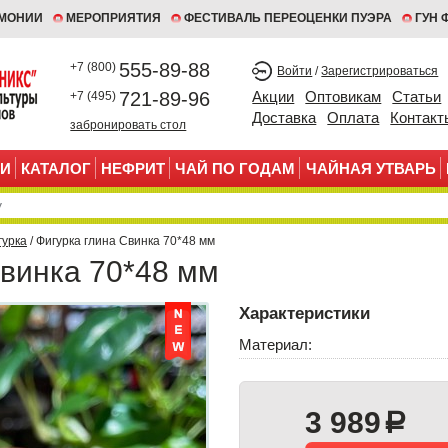
ЕМОНИИ
МЕРОПРИЯТИЯ
ФЕСТИВАЛЬ ПЕРЕОЦЕНКИ ПУЭРА
ГУН 
555-89-88
+7 (800)
Войти
/
Зарегистрироваться
721-89-96
Акции
Оптовикам
Статьи
+7 (495)
Доставка
Оплата
Контакт
забронировать стол
И
КАТАЛОГ
НЕФРИТ
ЧАЙ ПО ГОДАМ
ЧАЙНАЯ УТВАРЬ
гурка
/ Фигурка глина Свинка 70*48 мм
Свинка 70*48 мм
Характеристики
Материал:
3 989
a