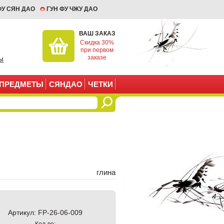
ФУ СЯН ДАО
ГУН ФУ ЧЖУ ДАО
ВАШ ЗАКАЗ
Скидка 30%
при первом
заказе
ы
ПРЕДМЕТЫ
СЯНДАО
ЧЕТКИ
глина
Артикул:
FP-26-06-009
Кол-во: