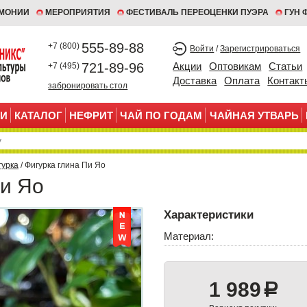
ЕМОНИИ
МЕРОПРИЯТИЯ
ФЕСТИВАЛЬ ПЕРЕОЦЕНКИ ПУЭРА
ГУН 
555-89-88
+7 (800)
Войти
/
Зарегистрироваться
721-89-96
Акции
Оптовикам
Статьи
+7 (495)
Доставка
Оплата
Контакт
забронировать стол
И
КАТАЛОГ
НЕФРИТ
ЧАЙ ПО ГОДАМ
ЧАЙНАЯ УТВАРЬ
гурка
/ Фигурка глина Пи Яо
Пи Яо
Характеристики
Материал:
1 989
a