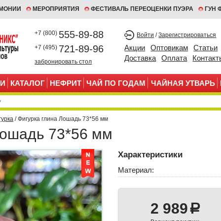
ЕМОНИИ
МЕРОПРИЯТИЯ
ФЕСТИВАЛЬ ПЕРЕОЦЕНКИ ПУЭРА
ГУН 
555-89-88
+7 (800)
Войти
/
Зарегистрироваться
721-89-96
Акции
Оптовикам
Статьи
+7 (495)
Доставка
Оплата
Контакт
забронировать стол
И
КАТАЛОГ
НЕФРИТ
ЧАЙ ПО ГОДАМ
ЧАЙНАЯ УТВАРЬ
гурка
/ Фигурка глина Лошадь 73*56 мм
Лошадь 73*56 мм
Характеристики
Материал:
2 989
a