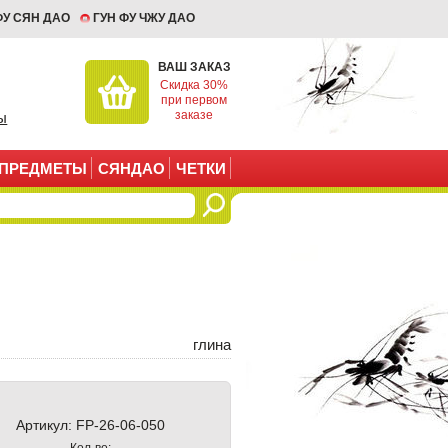
ФУ СЯН ДАО
ГУН ФУ ЧЖУ ДАО
ВАШ ЗАКАЗ
Скидка 30%
при первом
заказе
ы
ПРЕДМЕТЫ
СЯНДАО
ЧЕТКИ
глина
Артикул:
FP-26-06-050
Кол-во: