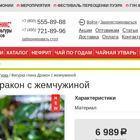
ЕМОНИИ
МЕРОПРИЯТИЯ
ФЕСТИВАЛЬ ПЕРЕОЦЕНКИ ПУЭРА
ГУН 
555-89-88
+7 (800)
Войти
/
Зарегистрироваться
721-89-96
Акции
Оптовикам
Статьи
+7 (495)
Доставка
Оплата
Контакт
забронировать стол
И
КАТАЛОГ
НЕФРИТ
ЧАЙ ПО ГОДАМ
ЧАЙНАЯ УТВАРЬ
гурка
/ Фигурка глина Дракон с жемчужиной
Дракон с жемчужиной
Характеристики
Материал:
6 989
a