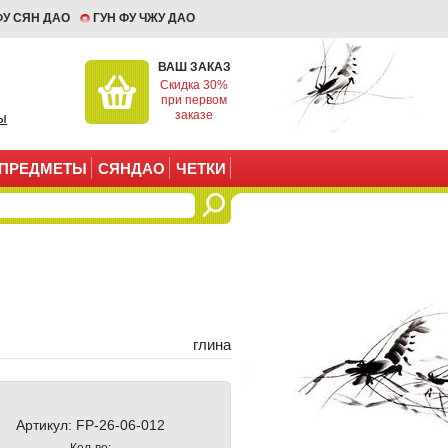
ФУ СЯН ДАО
ГУН ФУ ЧЖУ ДАО
ВАШ ЗАКАЗ
Скидка 30%
при первом
заказе
ы
ПРЕДМЕТЫ
СЯНДАО
ЧЕТКИ
глина
Артикул:
FP-26-06-012
Кол-во: