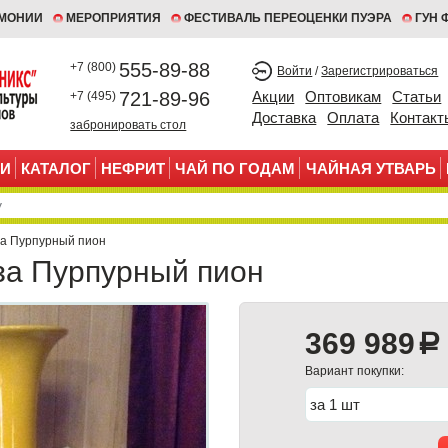
ЕМОНИИ
МЕРОПРИЯТИЯ
ФЕСТИВАЛЬ ПЕРЕОЦЕНКИ ПУЭРА
ГУН 
555-89-88
+7 (800)
Войти
/
Зарегистрироваться
721-89-96
Акции
Оптовикам
Статьи
+7 (495)
Доставка
Оплата
Контакт
забронировать стол
И
КАТАЛОГ
НЕФРИТ
ЧАЙ ПО ГОДАМ
ЧАЙНАЯ УТВАРЬ
за Пурпурный пион
за Пурпурный пион
369 989
a
Вариант покупки: