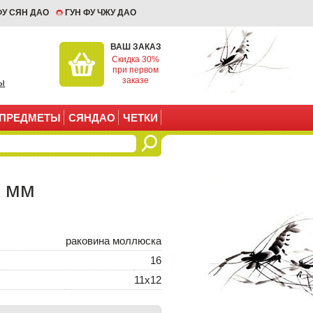
ФУ СЯН ДАО
ГУН ФУ ЧЖУ ДАО
ВАШ ЗАКАЗ
Скидка 30%
при первом
заказе
ы
ПРЕДМЕТЫ
СЯНДАО
ЧЕТКИ
2 мм
раковина моллюска
16
11х12