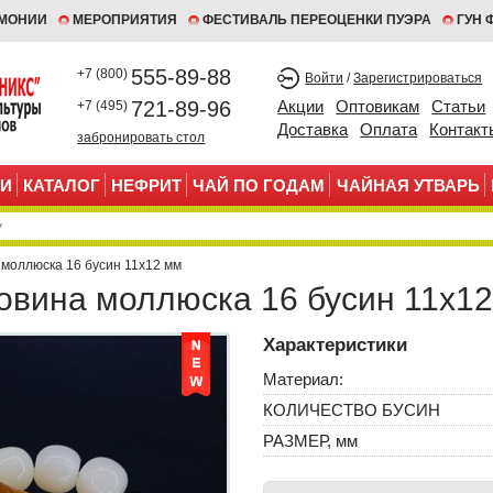
ЕМОНИИ
МЕРОПРИЯТИЯ
ФЕСТИВАЛЬ ПЕРЕОЦЕНКИ ПУЭРА
ГУН 
555-89-88
+7 (800)
Войти
/
Зарегистрироваться
721-89-96
Акции
Оптовикам
Статьи
+7 (495)
Доставка
Оплата
Контакт
забронировать стол
И
КАТАЛОГ
НЕФРИТ
ЧАЙ ПО ГОДАМ
ЧАЙНАЯ УТВАРЬ
 моллюска 16 бусин 11х12 мм
ковина моллюска 16 бусин 11х1
Характеристики
Материал:
КОЛИЧЕСТВО БУСИН
РАЗМЕР, мм