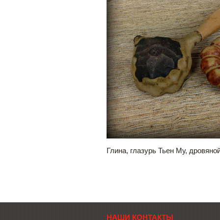
Глина, глазурь Тьен Му, дровяно
НАШИ КОНТАКТЫ