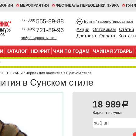
ЕМОНИИ
МЕРОПРИЯТИЯ
ФЕСТИВАЛЬ ПЕРЕОЦЕНКИ ПУЭРА
ГУН 
555-89-88
+7 (800)
Войти
/
Зарегистрироваться
721-89-96
Акции
Оптовикам
Статьи
+7 (495)
Доставка
Оплата
Контакт
забронировать стол
И
КАТАЛОГ
НЕФРИТ
ЧАЙ ПО ГОДАМ
ЧАЙНАЯ УТВАРЬ
АКСЕССУАРЫ
/ Черпак для чаепития в Сунском стиле
ития в Сунском стиле
18 989
a
Вариант покупки: