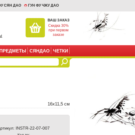
ФУ СЯН ДАО
ГУН ФУ ЧЖУ ДАО
ВАШ ЗАКАЗ
Скидка 30%
при первом
заказе
ы
ПРЕДМЕТЫ
СЯНДАО
ЧЕТКИ
16х11,5 см
ртикул:
INSTR-22-07-007
Кол-во: