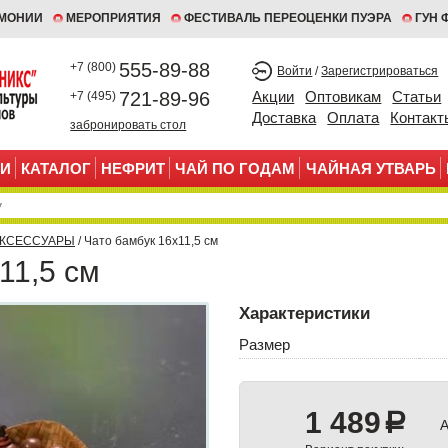
ЕМОНИИ
МЕРОПРИЯТИЯ
ФЕСТИВАЛЬ ПЕРЕОЦЕНКИ ПУЭРА
ГУН 
555-89-88
+7 (800)
Войти
/
Зарегистрироваться
721-89-96
Акции
Оптовикам
Статьи
+7 (495)
Доставка
Оплата
Контакт
забронировать стол
И
КАТАЛОГ
НЕФРИТ
ЧАЙ ПО ГОДАМ
ЧАЙНАЯ УТВАРЬ
АКСЕССУАРЫ
/ Чато бамбук 16х11,5 см
11,5 см
Характеристики
Размер
1 489
a
А