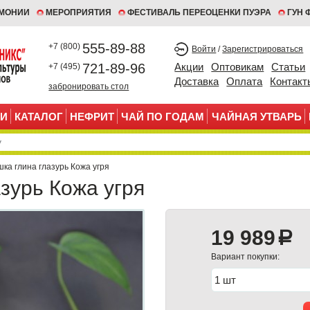
ЕМОНИИ
МЕРОПРИЯТИЯ
ФЕСТИВАЛЬ ПЕРЕОЦЕНКИ ПУЭРА
ГУН 
555-89-88
+7 (800)
Войти
/
Зарегистрироваться
721-89-96
Акции
Оптовикам
Статьи
+7 (495)
Доставка
Оплата
Контакт
забронировать стол
И
КАТАЛОГ
НЕФРИТ
ЧАЙ ПО ГОДАМ
ЧАЙНАЯ УТВАРЬ
шка глина глазурь Кожа угря
зурь Кожа угря
19 989
a
Вариант покупки: