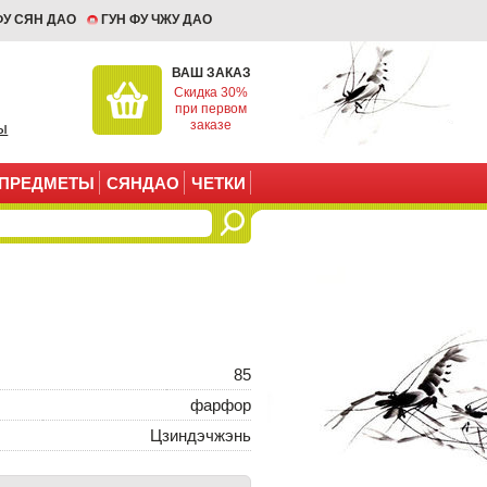
ФУ СЯН ДАО
ГУН ФУ ЧЖУ ДАО
ВАШ ЗАКАЗ
Скидка 30%
при первом
заказе
ы
ПРЕДМЕТЫ
СЯНДАО
ЧЕТКИ
85
фарфор
Цзиндэчжэнь