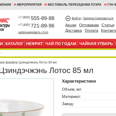
ЕМОНИИ
МЕРОПРИЯТИЯ
ФЕСТИВАЛЬ ПЕРЕОЦЕНКИ ПУЭРА
ГУН 
555-89-88
+7 (800)
Войти
/
Зарегистрироваться
721-89-96
Акции
Оптовикам
Статьи
+7 (495)
Доставка
Оплата
Контакт
забронировать стол
И
КАТАЛОГ
НЕФРИТ
ЧАЙ ПО ГОДАМ
ЧАЙНАЯ УТВАРЬ
шка фарфор Цзиндэчжэнь Лотос 85 мл
зиндэчжэнь Лотос 85 мл
Характеристики
Объем, мл
Материал:
Завод: