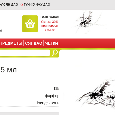
ФУ СЯН ДАО
ГУН ФУ ЧЖУ ДАО
ВАШ ЗАКАЗ
Скидка 30%
при первом
заказе
ы
ПРЕДМЕТЫ
СЯНДАО
ЧЕТКИ
15 мл
115
фарфор
Цзиндэчжэнь