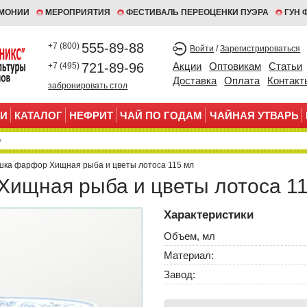
ЕМОНИИ
МЕРОПРИЯТИЯ
ФЕСТИВАЛЬ ПЕРЕОЦЕНКИ ПУЭРА
ГУН 
555-89-88
+7 (800)
Войти
/
Зарегистрироваться
721-89-96
Акции
Оптовикам
Статьи
+7 (495)
Доставка
Оплата
Контакт
забронировать стол
И
КАТАЛОГ
НЕФРИТ
ЧАЙ ПО ГОДАМ
ЧАЙНАЯ УТВАРЬ
шка фарфор Хищная рыба и цветы лотоса 115 мл
ищная рыба и цветы лотоса 1
Характеристики
Объем, мл
Материал:
Завод: