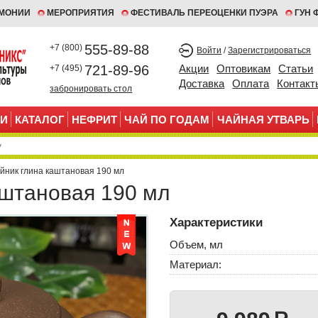
ЕМОНИИ
МЕРОПРИЯТИЯ
ФЕСТИВАЛЬ ПЕРЕОЦЕНКИ ПУЭРА
ГУН 
555-89-88
+7 (800)
Войти
/
Зарегистрироваться
721-89-96
Акции
Оптовикам
Статьи
+7 (495)
Доставка
Оплата
Контакт
забронировать стол
И
КАТАЛОГ
НЕФРИТ
ЧАЙ ПО ГОДАМ
ЧАЙНАЯ УТВАРЬ
айник глина каштановая 190 мл
аштановая 190 мл
Характеристики
Объем, мл
Материал: