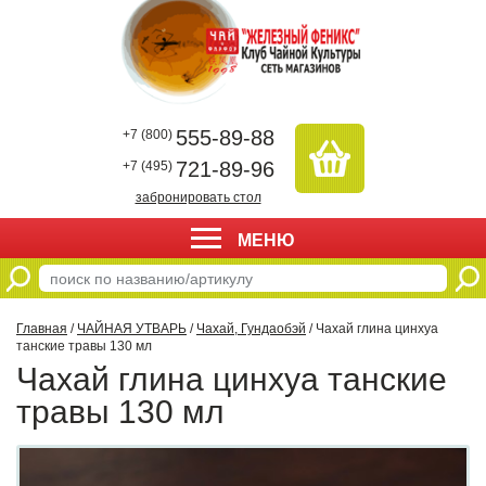
555-89-88
+7 (800)
721-89-96
+7 (495)
забронировать стол
МЕНЮ
Главная
/
ЧАЙНАЯ УТВАРЬ
/
Чахай, Гундаобэй
/ Чахай глина цинхуа
танские травы 130 мл
Чахай глина цинхуа танские
травы 130 мл