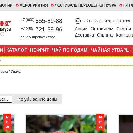
ЕМОНИИ
МЕРОПРИЯТИЯ
ФЕСТИВАЛЬ ПЕРЕОЦЕНКИ ПУЭРА
ГУН 
555-89-88
+7 (800)
Войти
/
Зарегистрироваться
721-89-96
Акции
Оптовикам
Статьи
+7 (495)
Доставка
Оплата
Контакт
забронировать стол
И
КАТАЛОГ
НЕФРИТ
ЧАЙ ПО ГОДАМ
ЧАЙНАЯ УТВАРЬ
гурка
/ Удача
|
цены
по убыванию цены