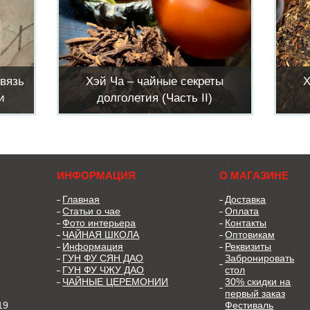
связь
Хэй Ча – чайные секреты
Х
и
долголетия (Часть II)
ИНФОРМАЦИЯ
О МАГАЗИНЕ
Главная
Доставка
Статьи о чае
Оплата
Фото интерьера
Контакты
ЧАЙНАЯ ШКОЛА
Оптовикам
Информация
Реквизиты
ГУН ФУ СЯН ДАО
Забронировать
ГУН ФУ ЧЖУ ДАО
стол
ЧАЙНЫЕ ЦЕРЕМОНИИ
30% скидки на
первый заказ
19
Фестиваль