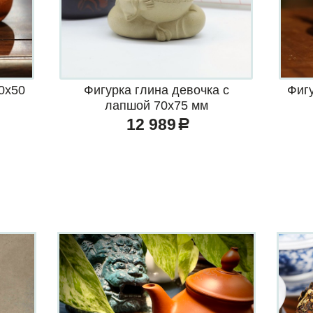
0х50
Фигурка глина девочка с
Фиг
лапшой 70х75 мм
12 989
a