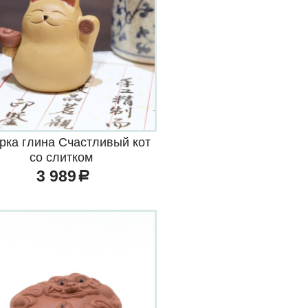
рка глина Счастливый кот
со слитком
3 989
a