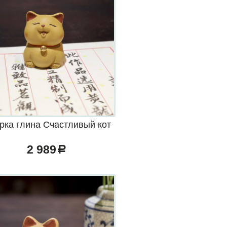
рка глина Счастливый кот
2 989
a