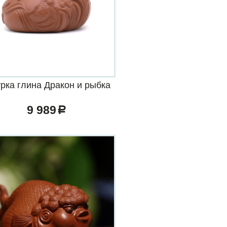
рка глина Дракон и рыбка
9 989
a