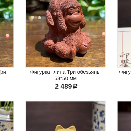
Три
Фигурка глина Три обезьяны
Фигу
53*50 мм
2 489
a