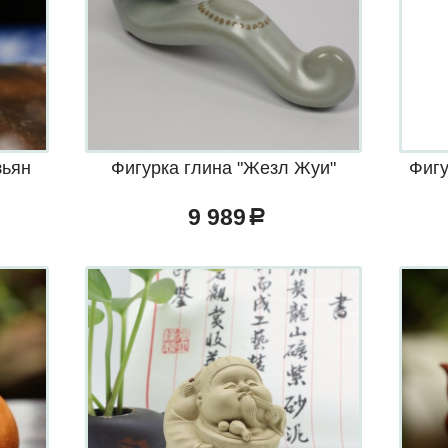
зьян
Фигурка глина "Жезл Жуи"
Фигу
9 989
a