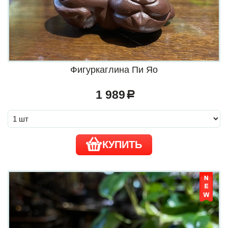
Фигуркаглина Пи Яо
1 989
a
КУПИТЬ