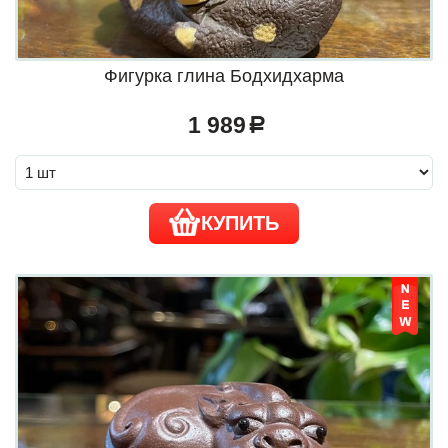
Фигурка глина Бодхидхарма
1 989
a
КУПИТЬ