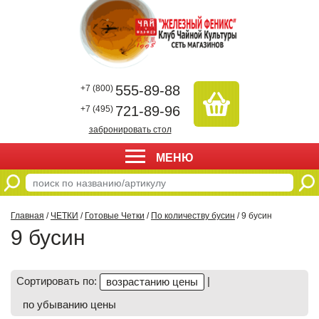
555-89-88
+7 (800)
721-89-96
+7 (495)
забронировать стол
МЕНЮ
Главная
/
ЧЕТКИ
/
Готовые Четки
/
По количеству бусин
/ 9 бусин
9 бусин
Сортировать по:
|
возрастанию цены
по убыванию цены